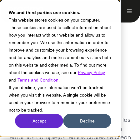
We and third parties use cookies.
This website stores cookies on your computer.
These cookies are used to collect information about
how you interact with our website and allow us to
remember you. We use this information in order to
improve and customize your browsing experience
and for analytics and metrics about our visitors both
on this website and other media. To find out more
about the cookies we use, see our
Privacy Policy
and
Terms and Condition
.
If you decline, your information won’t be tracked
when you visit this website. A single cookie will be
Sara Munevar
used in your browser to remember your preference
not to be tracked.
Facilitadora Ágil y Agile Coach. En todos los
Accept
Decline
proyectos e iniciativas, operamos en
entornos complejos, en los cuales se crean