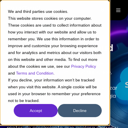
We and third parties use cookies.
This website stores cookies on your computer.
These cookies are used to collect information about
how you interact with our website and allow us to
remember you. We use this information in order to
Sales & Services Cloud
improve and customize your browsing experience
and for analytics and metrics about our visitors both
on this website and other media. To find out more
Implementamos y optimizamos Sales &
about the cookies we use, see our
Privacy Policy
Service Cloud bajo un enfoque unificado,
and
Terms and Condition
.
fusionando ventas y soporte en una
If you decline, your information won’t be tracked
plataforma colaborativa para automatizar
when you visit this website. A single cookie will be
used in your browser to remember your preference
el ciclo de ventas y potenciar la estrategia
not to be tracked.
comercial. Potenciamos la resolución
omnicanal y la agilidad operativa,
Accept
Decline
transformando cada interacción en un
motor de crecimiento que acelera cierres y