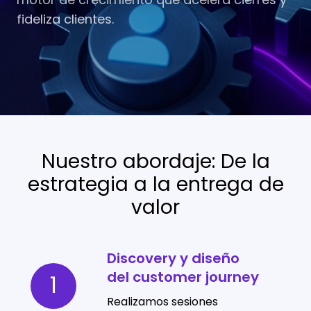
fideliza clientes.
Nuestro abordaje: De la
estrategia a la entrega de
valor
Discovery y diseño
Discovery
del customer journey
y
1
diseño
Realizamos sesiones