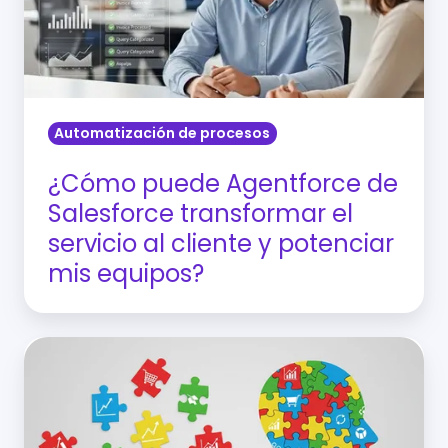
Salesforce
transformar
el
servicio
al
Automatización de procesos
cliente
y
¿Cómo puede Agentforce de
potenciar
Salesforce transformar el
mis
servicio al cliente y potenciar
equipos?
mis equipos?
¿Cómo
lograr
una
vista