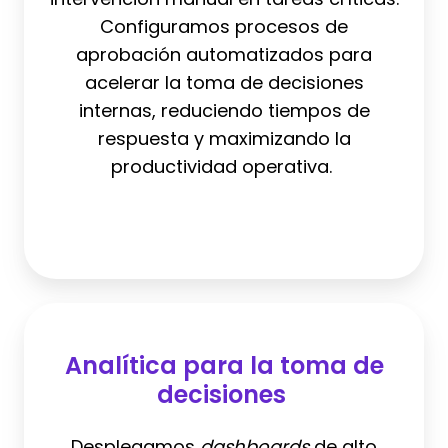
Configuramos procesos de
aprobación automatizados para
acelerar la toma de decisiones
internas, reduciendo tiempos de
respuesta y maximizando la
productividad operativa.
Analítica
para
Analítica para la toma de
la
decisiones
toma
de
Desplegamos
dashboards
de alto