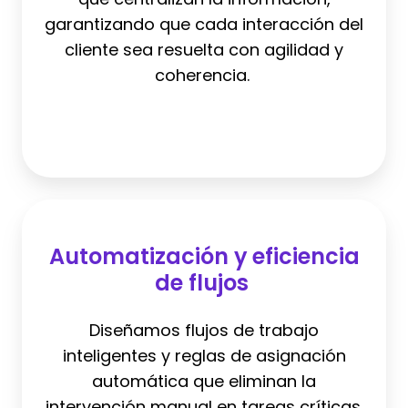
garantizando que cada interacción del
cliente sea resuelta con agilidad y
coherencia.
Automatización
y
Automatización y eficiencia
eficiencia
de flujos
de
flujos
Diseñamos flujos de trabajo
inteligentes y reglas de asignación
automática que eliminan la
intervención manual en tareas críticas.