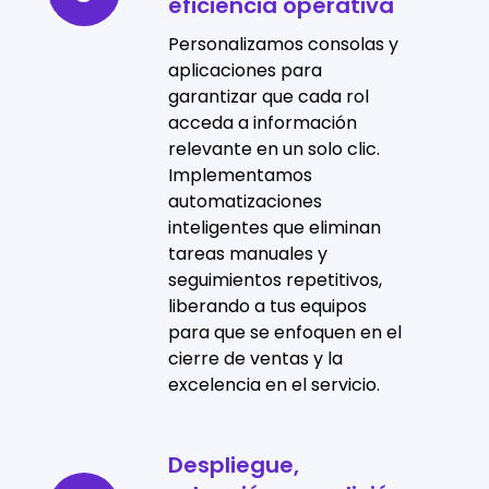
eficiencia operativa
la
experiencia
Personalizamos consolas y
y
aplicaciones para
garantizar que cada rol
eficiencia
acceda a información
operativa
relevante en un solo clic.
Implementamos
automatizaciones
inteligentes que eliminan
tareas manuales y
seguimientos repetitivos,
liberando a tus equipos
para que se enfoquen en el
cierre de ventas y la
excelencia en el servicio.
Despliegue,
Despliegue,