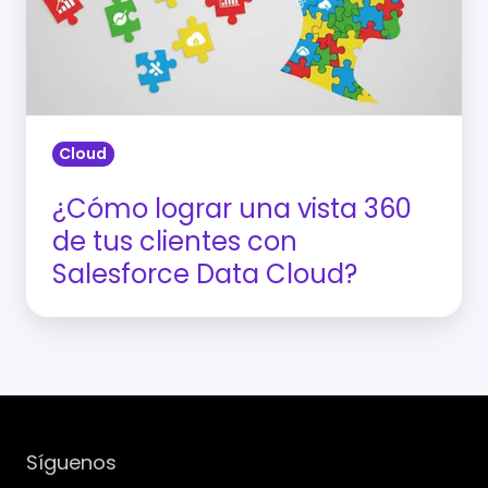
360
de
tus
clientes
con
Cloud
Salesforce
Data
¿Cómo lograr una vista 360
Cloud?
de tus clientes con
Salesforce Data Cloud?
Síguenos