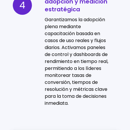
adopción y medición
adopción
4
estratégica
y
medición
Garantizamos la adopción
estratégica
plena mediante
capacitación basada en
casos de uso reales y flujos
diarios. Activamos paneles
de control y dashboards de
rendimiento en tiempo real,
permitiendo a los líderes
monitorear tasas de
conversión, tiempos de
resolución y métricas clave
para la toma de decisiones
inmediata.