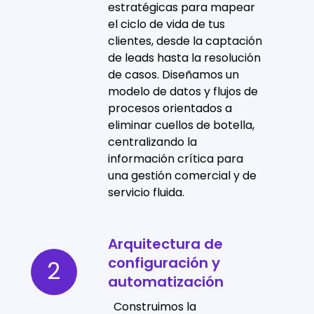
del
estratégicas para mapear
el ciclo de vida de tus
customer
clientes, desde la captación
journey
de leads hasta la resolución
de casos. Diseñamos un
modelo de datos y flujos de
procesos orientados a
eliminar cuellos de botella,
centralizando la
información crítica para
una gestión comercial y de
servicio fluida.
Arquitectura de
Arquitectura
configuración y
de
2
automatización
configuración
y
Construimos la