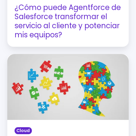
y
¿Cómo puede Agentforce de
potenciar
Salesforce transformar el
mis
servicio al cliente y potenciar
equipos?
mis equipos?
¿Cómo
lograr
una
vista
360
de
tus
clientes
con
Cloud
Salesforce