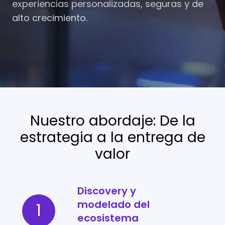
experiencias personalizadas, seguras y de
alto crecimiento.
Nuestro abordaje: De la
estrategia a la entrega de
valor
Discovery y
Discovery
modelado del
y
1
ecosistema
modelado