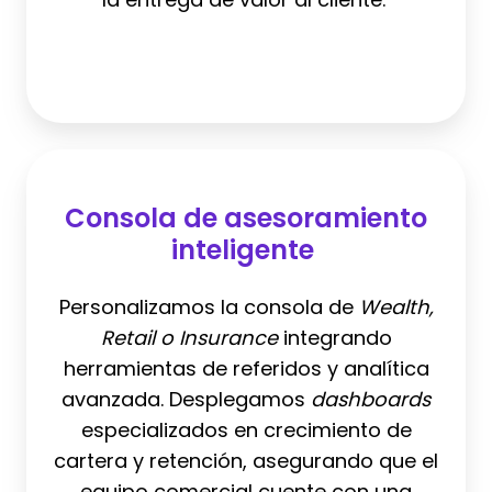
Consola
de
Consola de asesoramiento
asesoramiento
inteligente
inteligente
Personalizamos la consola de
Wealth,
Retail o Insurance
integrando
herramientas de referidos y analítica
avanzada. Desplegamos
dashboards
especializados en crecimiento de
cartera y retención, asegurando que el
equipo comercial cuente con una