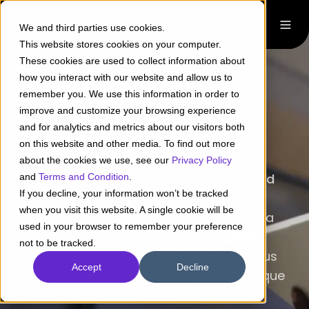
We and third parties use cookies.
This website stores cookies on your computer.
These cookies are used to collect information about
how you interact with our website and allow us to
remember you. We use this information in order to
Financial Cloud
improve and customize your browsing experience
and for analytics and metrics about our visitors both
Services
on this website and other media. To find out more
about the cookies we use, see our
Privacy Policy
Implementamos
Financial Services Cloud
and
Terms and Condition
.
If you decline, your information won’t be tracked
con un enfoque centrado en el cliente,
when you visit this website. A single cookie will be
integrando datos en una visión 360° para
used in your browser to remember your preference
anticipar necesidades y centralizar la
not to be tracked.
operación financiera. Empoderamos a tus
Accept
Decline
asesores con herramientas proactivas que
transforman la gestión tradicional en