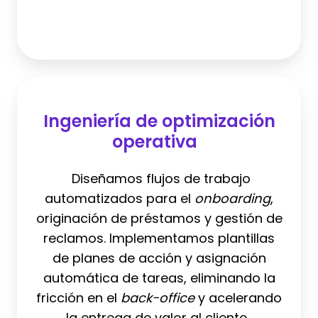
Ingeniería
de
Ingeniería de optimización
optimización
operativa
operativa
Diseñamos flujos de trabajo
automatizados para el
onboarding
,
originación de préstamos y gestión de
reclamos. Implementamos plantillas
de planes de acción y asignación
automática de tareas, eliminando la
fricción en el
back-office
y acelerando
la entrega de valor al cliente.