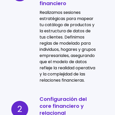
financiero
del
ecosistema
Realizamos sesiones
financiero
estratégicas para mapear
tu catálogo de productos y
la estructura de datos de
tus clientes. Definimos
reglas de modelado para
individuos, hogares y grupos
empresariales, asegurando
que el modelo de datos
refleje la realidad operativa
y la complejidad de las
relaciones financieras.
Configuración del
Configuración
core financiero y
del
2
relacional
core