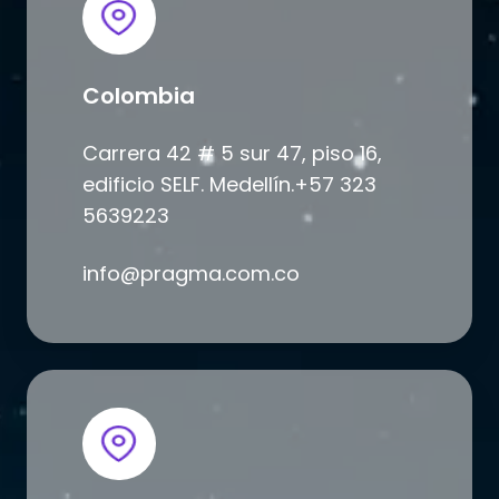
Colombia
Carrera 42 # 5 sur 47, piso 16,
edificio SELF. Medellín.+57 323
5639223
info@pragma.com.co