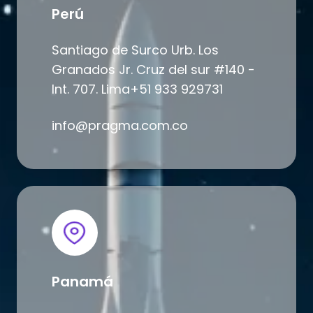
Perú
Santiago de Surco Urb. Los
Granados Jr. Cruz del sur #140 -
Int. 707. Lima+51 933 929731
info@pragma.com.co
Panamá