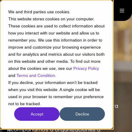
We and third parties use cookies.
This website stores cookies on your computer.
These cookies are used to collect information about
how you interact with our website and allow us to
remember you. We use this information in order to
¿Quiénes somos?
improve and customize your browsing experience
and for analytics and metrics about our visitors both
on this website and other media. To find out more
Mejoramos la vida de la gente
about the cookies we use, see our
Privacy Policy
transformando empresas.
and
Terms and Condition
.
If you decline, your information won’t be tracked
Nos guiamos por valores sólidos y una
when you visit this website. A single cookie will be
visión audaz.
Creemos en el poder de la
used in your browser to remember your preference
not to be tracked.
tecnología, el talento y la innovación para
generar un impacto positivo y duradero.
Accept
Decline
Acompañamos a organizaciones a