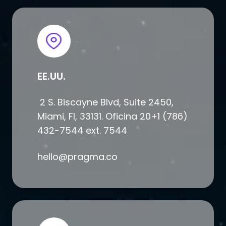
EE.UU.
2 S. Biscayne Blvd, Suite 2450,
Miami, Fl, 33131. Oficina 20+1 (786)
432-7544 ext. 7544
hello@pragma.co