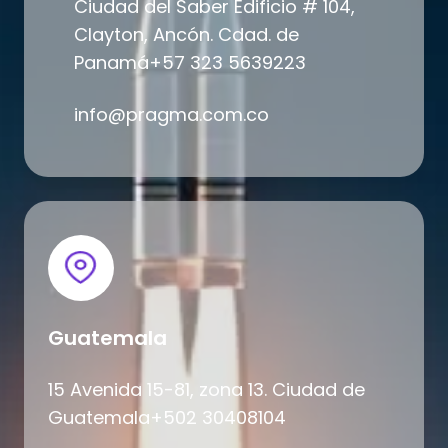
Ciudad del Saber Edificio # 104,
Clayton, Ancón. Cdad. de
Panamá+57 323 5639223
info@pragma.com.co
Guatemala
15 Avenida 15-81, zona 13. Ciudad de
Guatemala+502 30408104