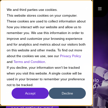
We and third parties use cookies.
This website stores cookies on your computer.
These cookies are used to collect information about
how you interact with our website and allow us to
remember you. We use this information in order to
improve and customize your browsing experience
and for analytics and metrics about our visitors both
¿Por qué tu negocio debe
on this website and other media. To find out more
about the cookies we use, see our
Privacy Policy
convertirse en una
and
Terms and Condition
.
empresa agéntica?
If you decline, your information won’t be tracked
when you visit this website. A single cookie will be
Todos los insights de la
Descubre por qué adoptar un modelo
used in your browser to remember your preference
Aumentamos la satisfacción del
implementación en el país y los datos
agéntico puede marcar la diferencia
not to be tracked.
cliente optimizando las interacciones y
que se convertirán en oportunidades.
en la competitividad de tu negocio
Accept
Decline
acelerando las
respuestas. Así
demostramos el poder de la IA para la
asistencia personalizada.