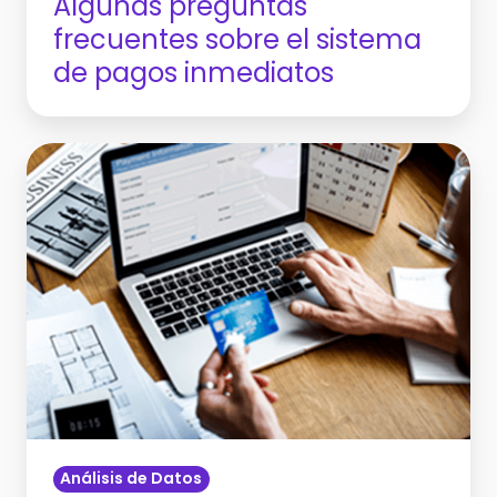
Algunas preguntas
frecuentes sobre el sistema
de pagos inmediatos
Cinco
pilares
que
impulsan
el
futuro
de
Open
Finance
en
todos
Análisis de Datos