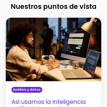
Nuestros puntos de vista
Así
usamos
la
Inteligencia
Artificial
Generativa
en
el
sector
financiero
Análisis y datos
Así usamos la Inteligencia