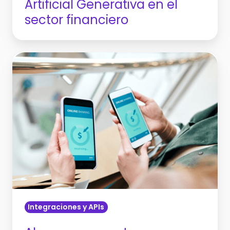
Artificial Generativa en el
sector financiero
Algunas
preguntas
frecuentes
sobre
el
sistema
de
pagos
inmediatos
Integraciones y APIs