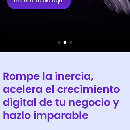
Lee el artículo aquí
Rompe la inercia,
acelera el crecimiento
digital de tu negocio y
hazlo imparable