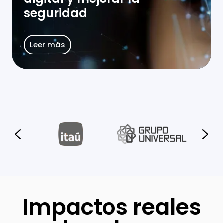
digital
seguridad
y
mejorar
la
Leer más
seguridad
Impactos reales