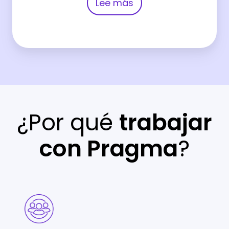
Lee más
¿Por qué
trabajar
con Pragma
?
Asimetría
de