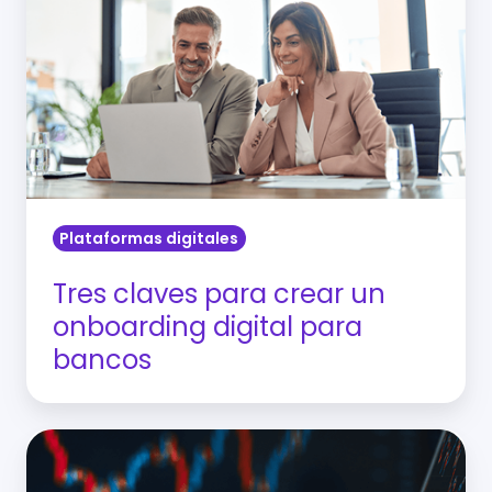
crear
un
onboarding
digital
para
bancos
Plataformas digitales
Tres claves para crear un
onboarding digital para
bancos
IA
para