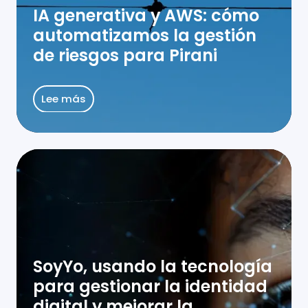
la
IA generativa y AWS: cómo
gestión
automatizamos la gestión
de
de riesgos para Pirani
riesgos
para
Pirani
Lee más
SoyYo,
usando
la
tecnología
para
gestionar
SoyYo, usando la tecnología
la
para gestionar la identidad
identidad
digital y mejorar la