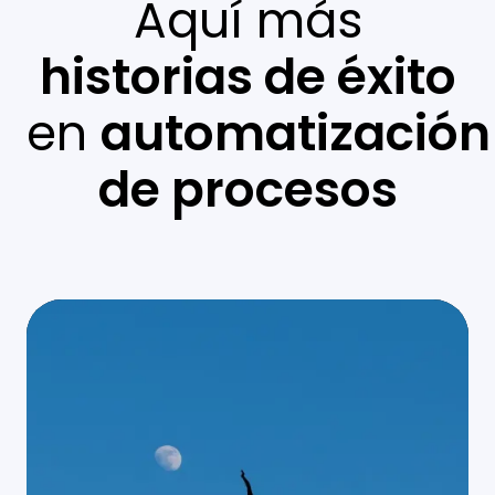
Aquí más
historias de éxito
en
automatización
de procesos
IA
generativa
y
AWS:
cómo
automatizamos