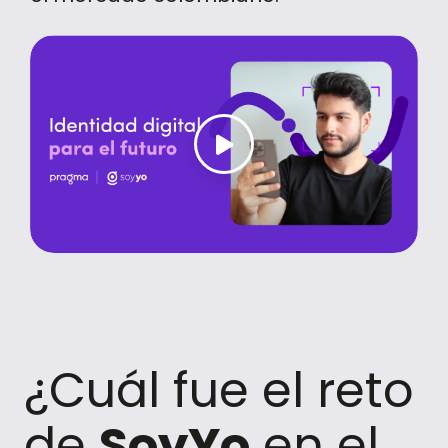
¿Cuál fue el reto
de
SoyYo
en el