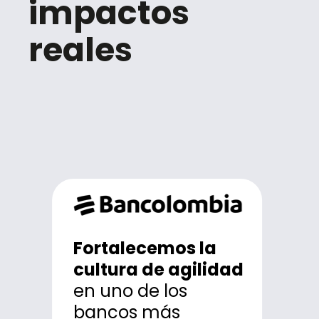
impactos
reales
Lanzamos la
Desarrollamos un
Fortalecemos la
banco 100% digital
primera app
cultura de agilidad
con más de 12
en uno de los
bancaria
millones de
bancos más