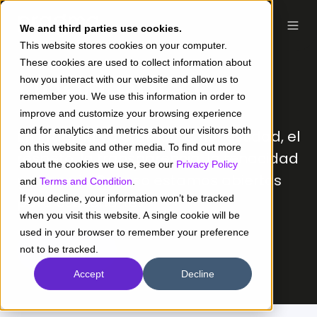
We and third parties use cookies.
This website stores cookies on your computer.
These cookies are used to collect information about
Línea ética
how you interact with our website and allow us to
remember you. We use this information in order to
improve and customize your browsing experience
and for analytics and metrics about our visitors both
En Pragma valoramos la honestidad, el
on this website and other media. To find out more
respeto, la transparencia, la tenacidad
about the cookies we use, see our
Privacy Policy
y el coraje. Por eso estamos abiertos
and
Terms and Condition
.
para escucharte.
If you decline, your information won’t be tracked
when you visit this website. A single cookie will be
used in your browser to remember your preference
Hablemos
not to be tracked.
Accept
Decline