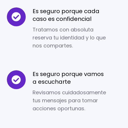
quieras
Es seguro porque cada
Es
caso es confidencial
seguro
porque
Tratamos con absoluta
cada
reserva tu identidad y lo que
caso
nos compartes.
es
confidencial
Es seguro porque vamos
Es
a escucharte
seguro
porque
Revisamos cuidadosamente
vamos
tus mensajes para tomar
a
acciones oportunas.
escucharte