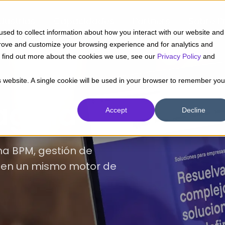
dustrias
Capacidades
Partners
Sobre 
sed to collect information about how you interact with our website and
prove and customize your browsing experience and for analytics and
To find out more about the cookies we use, see our
Privacy Policy
and
is website. A single cookie will be used in your browser to remember you
ragma
Accept
Decline
na BPM, gestión de
c en un mismo motor de