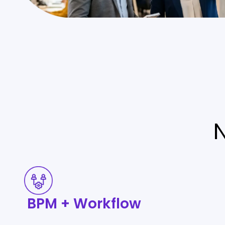
BPM
+
BPM + Workflow
Workflow