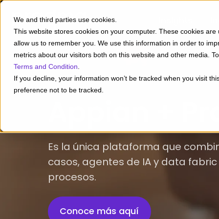
Insights
In
We and third parties use cookies.
This website stores cookies on your computer. These cookies are u
allow us to remember you. We use this information in order to im
metrics about our visitors both on this website and other media. 
Terms and Condition
.
If you decline, your information won’t be tracked when you visit th
preference not to be tracked.
Appian + P
Es la única plataforma que combi
casos, agentes de IA y data fabri
procesos.
Conoce más aquí