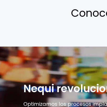
Conoc
Nequi revolucio
Optimizamos los procesos impla