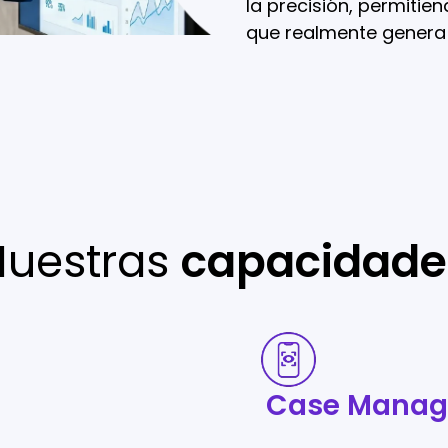
la precisión, permitie
que realmente genera 
Nuestras
capacidade
Case
Management
Case Mana