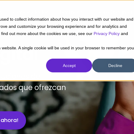
s
Capacidades
Partners
Sobre Pragma
sed to collect information about how you interact with our website and
prove and customize your browsing experience and for analytics and
To find out more about the cookies we use, see our
Privacy Policy
and
gital
is website. A single cookie will be used in your browser to remember you
Accept
Decline
luciones de
cados que ofrezcan
 ahora!