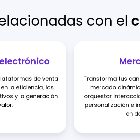
elacionadas con el
c
electrónico
Mer
plataformas de venta
Transforma tus can
n la eficiencia, los
mercado dinámic
ivos y la generación
orquestar interacc
alor.
personalización e 
en d