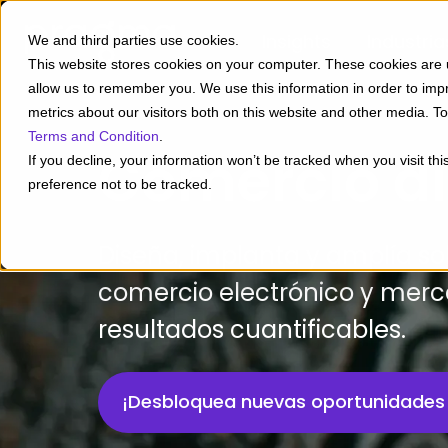
Insights
Industria
We and third parties use cookies.
This website stores cookies on your computer. These cookies are u
allow us to remember you. We use this information in order to im
metrics about our visitors both on this website and other media. 
Terms and Condition
.
Comercio di
If you decline, your information won’t be tracked when you visit th
preference not to be tracked.
Diseña, implanta y amplía so
comercio electrónico y mer
resultados cuantificables.
¡Desbloquea nuevas oportunidades