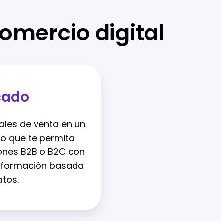
omercio digital
cado
ales de venta en un
o que te permita
iones B2B o B2C con
información basada
atos.