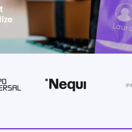
t
ize