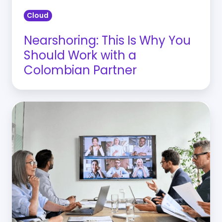
Partner
Cloud
Nearshoring: This Is Why You
Should Work with a
Colombian Partner
Nearshore
software
development:
10
benefits
for
your
company