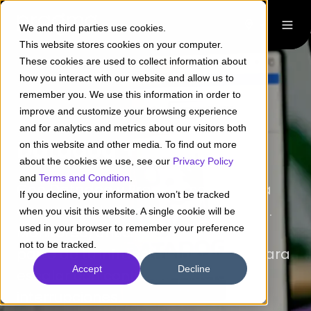
We and third parties use cookies.
This website stores cookies on your computer.
These cookies are used to collect information about
how you interact with our website and allow us to
remember you. We use this information in order to
improve and customize your browsing experience
and for analytics and metrics about our visitors both
Datadog + Pragma
on this website and other media. To find out more
about the cookies we use, see our
Privacy Policy
and
Terms and Condition
.
Con Datadog y Pragma convierte la
If you decline, your information won’t be tracked
observabilidad en tu mayor ventaja.
when you visit this website. A single cookie will be
used in your browser to remember your preference
Monitorea, anticipa y optimiza cada
not to be tracked.
parte de tu infraestructura digital para
Accept
Decline
escalar con confianza y liderar sin
interrupciones.