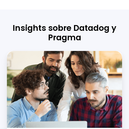
Insights sobre Datadog y
Pragma
Nearshoring:
This
Is
Why
You
Should
Work
with
a
Colombian