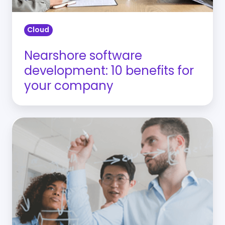
Cloud
Nearshore software
development: 10 benefits for
your company
What
kind
of
IT
professionals
can
provide
an