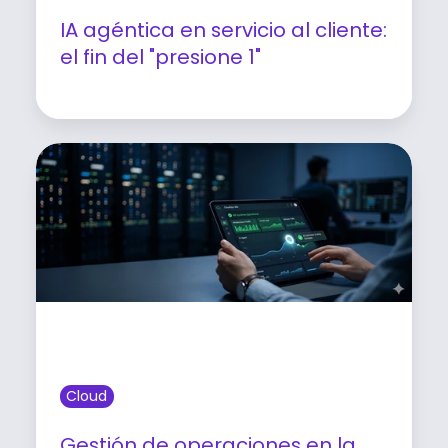
IA agéntica en servicio al cliente:
el fin del "presione 1"
Leer artículo
Cloud
Gestión de operaciones en la