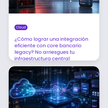
Cloud
¿Cómo lograr una integración
eficiente con core bancario
legacy? No arriesgues tu
infraestructura central
Leer artículo