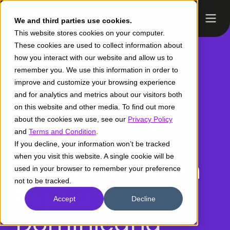
We and third parties use cookies.
This website stores cookies on your computer.
These cookies are used to collect information about
how you interact with our website and allow us to
remember you. We use this information in order to
BHD lanzó
improve and customize your browsing experience
and for analytics and metrics about our visitors both
primera app
on this website and other media. To find out more
about the cookies we use, see our
Privacy Policy
and
para banca
Terms and Condition
.
If you decline, your information won’t be tracked
when you visit this website. A single cookie will be
empresarial
en
used in your browser to remember your preference
not to be tracked.
República
Accept
Decline
Dominicana