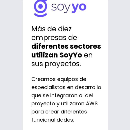
Desarrollamos un
Fortalecemos la
banco 100% digital
cultura de agilidad
Más de diez
con más de 12
en uno de los
empresas de
millones de
bancos más
diferentes sectores
usuarios.
grandes de la
utilizan SoyYo
en
región.
sus proyectos.
Ayudamos a Nequi a
alcanzar la categoría de
Impulsamos la
Creamos equipos de
Mejor Banca Digital a nivel
transformación digital de
especialistas en desarrollo
mundial cambiando la
Bancolombia,
que se integraron al del
forma en que los bancos
reconfigurando su forma
proyecto y utilizaron AWS
se relacionan con los
de trabajar y alcanzando
para crear diferentes
usuarios.
mejores resultados en sus
funcionalidades.
iniciativas innovadoras.