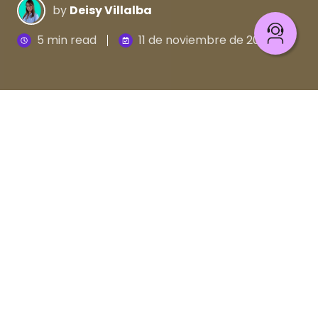
by
Deisy Villalba
5 min read
11 de noviembre de 2020
En Pragma tenemos un propósito común: mejorar
la vida de la gente transformando empresas, es
por ello que ante nuestra nueva realidad y la
aplicación del distanciamiento físico como medida
de prevención frente al contagio del Covid-19,
hemos adoptado el
trabajo distribuido
como una
forma de sostener ese objetivo, mejorar la
productividad y
garantizar la colaboración
efectiva de todos nuestros equipos.