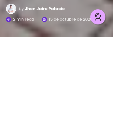
by
Jhon Jairo Palacio
2 min read
15 de octubre de 2020
Los activos digitales de una empresa son todos los
recursos que posee una marca en internet y que
le ayudan a establecer una comunicación con su
audiencia, desarrollar negocios y posicionarse
estratégicamente.
Entre los activos digitales que pueda tener una
empresa se encuentran: su sitio web, blog o redes
sociales. Dichos activos son dinámicos ya que