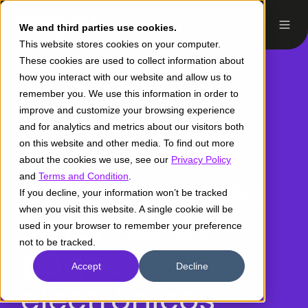
We and third parties use cookies.
This website stores cookies on your computer.
These cookies are used to collect information about
how you interact with our website and allow us to
remember you. We use this information in order to
Optimización
improve and customize your browsing experience
and for analytics and metrics about our visitors both
de decisiones
on this website and other media. To find out more
about the cookies we use, see our
Privacy Policy
and
adaptativas en
Terms and Condition
.
If you decline, your information won’t be tracked
when you visit this website. A single cookie will be
empresa de
used in your browser to remember your preference
not to be tracked.
pagos
Accept
Decline
electrónicos