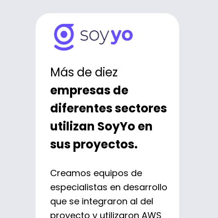
400.000 nuevos
registros
Más de diez
mensuales
6,3 millones de
empresas de
aproximadamente
colombianos
diferentes sectores
a la aplicación
acumulan puntos
utilizan SoyYo en
móvil
por sus compras
.
sus proyectos.
Formamos un equipo de
Definimos una arquitectura
Creamos equipos de
alto desempeño con Nequi
de datos escalable,
especialistas en desarrollo
para ofrecer una
desarrollamos un Data
que se integraron al del
aplicación con acceso al
Lake y facilitamos la
proyecto y utilizaron AWS