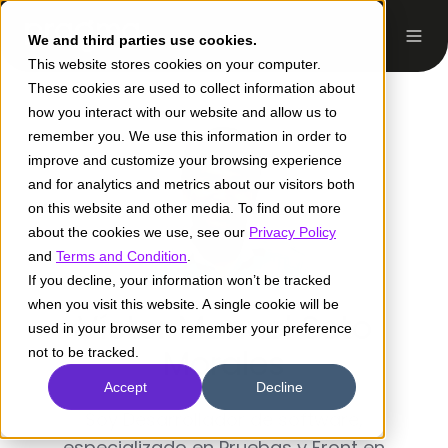
We and third parties use cookies.
This website stores cookies on your computer.
These cookies are used to collect information about
how you interact with our website and allow us to
remember you. We use this information in order to
improve and customize your browsing experience
and for analytics and metrics about our visitors both
on this website and other media. To find out more
about the cookies we use, see our
Privacy Policy
and
Terms and Condition
.
If you decline, your information won’t be tracked
when you visit this website. A single cookie will be
Víctor Manuel Soto
used in your browser to remember your preference
Morales
not to be tracked.
Accept
Decline
Soy Desarrollador de software,
especializado en Pruebas y Front en