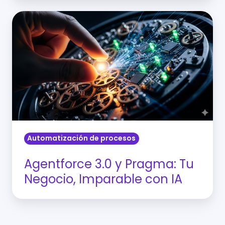
Agentforce
3.0
y
Pragma:
Tu
Negocio,
Imparable
con
IA
Automatización de procesos
Agentforce 3.0 y Pragma: Tu
Negocio, Imparable con IA