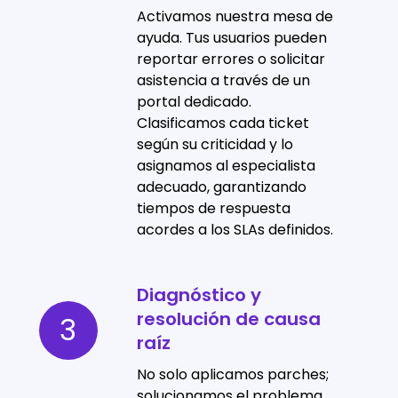
atención
Activamos nuestra mesa de
(Operación)
ayuda. Tus usuarios pueden
reportar errores o solicitar
asistencia a través de un
portal dedicado.
Clasificamos cada ticket
según su criticidad y lo
asignamos al especialista
adecuado, garantizando
tiempos de respuesta
acordes a los SLAs definidos.
Diagnóstico y
Diagnóstico
resolución de causa
y
3
raíz
resolución
de
No solo aplicamos parches;
causa
solucionamos el problema.