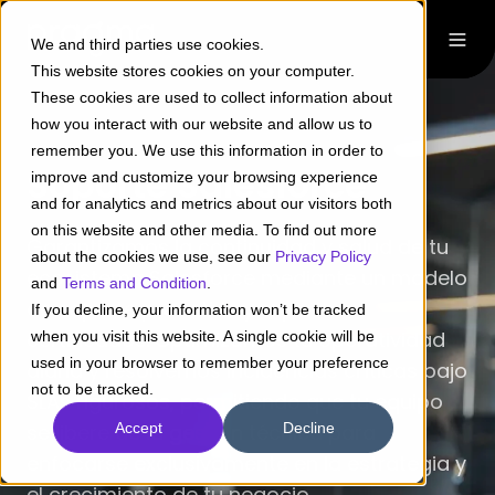
We and third parties use cookies.
This website stores cookies on your computer.
These cookies are used to collect information about
how you interact with our website and allow us to
remember you. We use this information in order to
Soporte Salesforce
improve and customize your browsing experience
and for analytics and metrics about our visitors both
on this website and other media. To find out more
Garantizamos la continuidad y salud de tu
about the cookies we use, see our
Privacy Policy
ecosistema Salesforce mediante un modelo
and
Terms and Condition
.
de soporte proactivo y expertos
If you decline, your information won’t be tracked
certificados. Optimizamos tu operatividad
when you visit this website. A single cookie will be
used in your browser to remember your preference
diaria y resolvemos incidencias críticas bajo
not to be tracked.
SLAs rigurosos, permitiendo que tu equipo
se libere de la gestión técnica para
Accept
Decline
enfocarse exclusivamente en la estrategia y
el crecimiento de tu negocio.