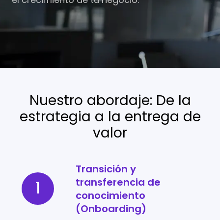
Nuestro abordaje: De la
estrategia a la entrega de
valor
Transición y
Transición
transferencia de
y
1
conocimiento
transferencia
(Onboarding)
de