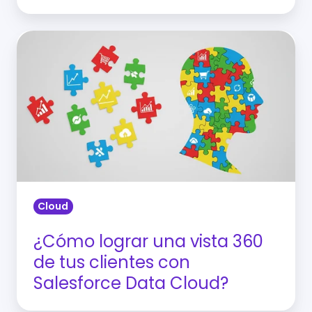
¿Cómo
lograr
una
vista
360
de
tus
clientes
con
Cloud
Salesforce
Data
¿Cómo lograr una vista 360
Cloud?
de tus clientes con
Salesforce Data Cloud?