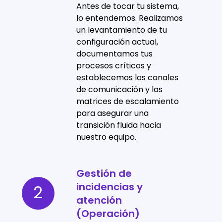
conocimiento
Antes de tocar tu sistema,
(Onboarding)
lo entendemos. Realizamos
un levantamiento de tu
configuración actual,
documentamos tus
procesos críticos y
establecemos los canales
de comunicación y las
matrices de escalamiento
para asegurar una
transición fluida hacia
nuestro equipo.
Gestión de
Gestión
incidencias y
de
2
atención
incidencias
(Operación)
y