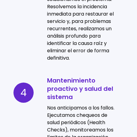
Resolvemos la incidencia
raíz
inmediata para restaurar el
servicio y, para problemas
recurrentes, realizamos un
análisis profundo para
identificar la causa raíz y
eliminar el error de forma
definitiva.
Mantenimiento
Mantenimiento
proactivo y salud del
proactivo
4
sistema
y
salud
Nos anticipamos a los fallos.
del
Ejecutamos chequeos de
salud periódicos (Health
sistema
Checks), monitoreamos los