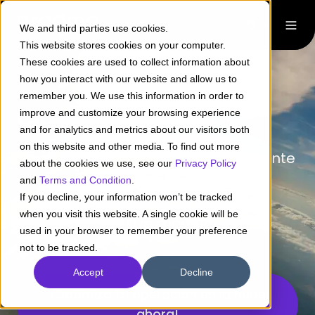
We and third parties use cookies.
This website stores cookies on your computer.
These cookies are used to collect information about
how you interact with our website and allow us to
remember you. We use this information in order to
Cloud Ops360
improve and customize your browsing experience
and for analytics and metrics about our visitors both
on this website and other media. To find out more
Lleva tu operación de nube al siguiente
about the cookies we use, see our
Privacy Policy
nivel de eficiencia y seguridad.
and
Terms and Condition
.
If you decline, your information won’t be tracked
Garantiza la continuidad y optimiza
when you visit this website. A single cookie will be
costos con nuestro modelo de
used in your browser to remember your preference
gobierno.
not to be tracked.
Accept
Decline
¡Optimiza tu operación en la nube
ahora!