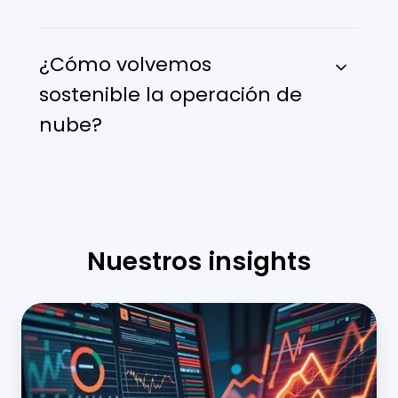
¿Cómo volvemos
sostenible la operación de
nube?
Nuestros insights
Modernizar
la
operación
cloud: