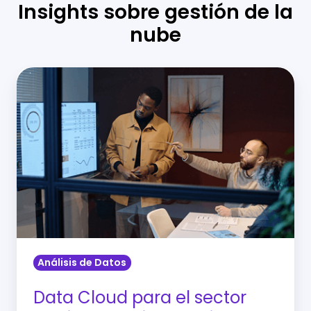
Insights sobre gestión de la
nube
Data
Cloud
para
el
sector
retail:
centraliza,
analiza
y
actúa
Análisis de Datos
sobre
tus
Data Cloud para el sector
datos