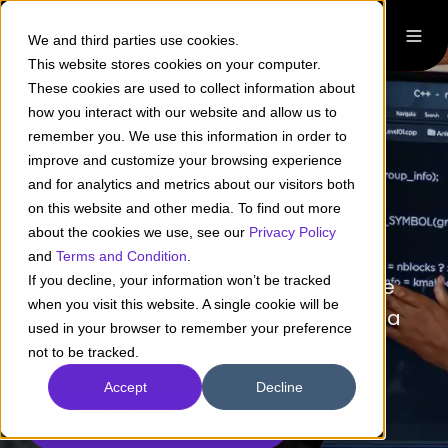
We and third parties use cookies.
This website stores cookies on your computer.
These cookies are used to collect information about
how you interact with our website and allow us to
remember you. We use this information in order to
Gestión de la nube
improve and customize your browsing experience
and for analytics and metrics about our visitors both
on this website and other media. To find out more
Optimiza los recursos en la nube y
about the cookies we use, see our
Privacy Policy
reduce los costes con soluciones a
and
Terms and Condition
.
If you decline, your information won’t be tracked
medida en automatización, FinOps e
when you visit this website. A single cookie will be
informes para impulsar la excelencia
used in your browser to remember your preference
operativa.
not to be tracked.
Accept
Decline
¡Da el primer paso aquí!