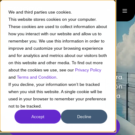
We and third parties use cookies.
This website stores cookies on your computer.
These cookies are used to collect information about
how you interact with our website and allow us to
remember you. We use this information in order to
Cloud Bridge
improve and customize your browsing experience
and for analytics and metrics about our visitors both
on this website and other media. To find out more
Migramos y modernizamos tus
about the cookies we use, see our
Privacy Policy
sistemas en la nube de forma segura.
and
Terms and Condition
.
If you decline, your information won’t be tracked
Validamos y ejecutamos la transición
when you visit this website. A single cookie will be
completa para que operes de forma
used in your browser to remember your preference
estable y eficiente.
not to be tracked.
Accept
Decline
¡Inicia tu migración a la nube ahora!