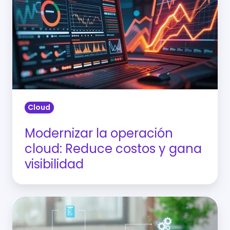
operación
cloud:
Reduce
costos
y
gana
visibilidad
Cloud
Modernizar la operación
cloud: Reduce costos y gana
visibilidad
Metodología
de