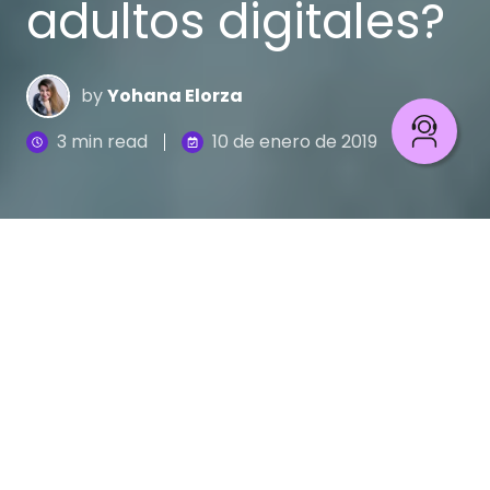
adultos digitales?
by
Yohana Elorza
3 min read
10 de enero de 2019
Los Mixtos o adultos digitales son personas
mayores de 50 años, con un estilo de vida
(ocupaciones y nivel de acceso) parecido
al perfil
del
High
Digital
, pero en este caso, debido a la
edad varían algunos comportamientos en
términos de apropiación y confianza en los
canales digitales.