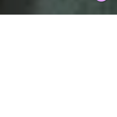
Hace poco alguien me hizo cuestionar
sobre la forma en que, cuando
hablamos de OKR, solo pensamos en
nuestro entorno laboral, aún cuando
son una herramienta que puede ser
empleada en nuestra vida personal, ¿
te preguntarás cómo?
¿Qué son los OKR (Objetivos y
Resultados Clave)?
Son una metodología de trabajo que alinea las
acciones hacia objetivos comunes. Andy Grove
cofundador de Intel, inició su uso en los años 60 y