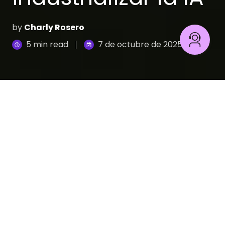
by
Charly Rosero
5 min read
7 de octubre de 2025
La promesa de la inteligencia artificial resuena en
las conversaciones estratégicas, pero seamos
honestos: la realidad es que muchas de estas
iniciativas no llegan a generar valor.
Y no es una simple percepción. Un revelador
artículo de la
MIT Sloan Management Review
ya
advertía sobre el enorme desafío que supone
llevar la IA del laboratorio al mercado, señalando