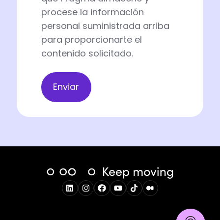
procese la información
personal suministrada arriba
para proporcionarte el
contenido solicitado.