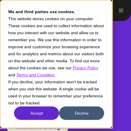
We and third parties use cookies.
This website stores cookies on your computer.
These cookies are used to collect information about
how you interact with our website and allow us to
remember you. We use this information in order to
improve and customize your browsing experience
Comercio
and for analytics and metrics about our visitors both
on this website and other media. To find out more
digital
about the cookies we use, see our
Privacy Policy
and
Terms and Condition
.
If you decline, your information won’t be tracked
Aprende cómo utilizar la tecnología
when you visit this website. A single cookie will be
used in your browser to remember your preference
para llevar comercios digitales al
not to be tracked.
siguiente nivel.
Accept
Decline
Suscribirte al blog