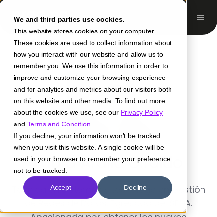
We and third parties use cookies.
This website stores cookies on your computer.
These cookies are used to collect information about
how you interact with our website and allow us to
remember you. We use this information in order to
improve and customize your browsing experience
and for analytics and metrics about our visitors both
on this website and other media. To find out more
about the cookies we use, see our
Privacy Policy
and
Terms and Condition
.
If you decline, your information won’t be tracked
when you visit this website. A single cookie will be
Laura Ardila Giraldo
used in your browser to remember your preference
not to be tracked.
Técnica en Sistemas y tecnóloga en Gestión
Accept
Decline
de Redes de Datos. Egresada del SENA.
Apasionada por obtener los nuevos