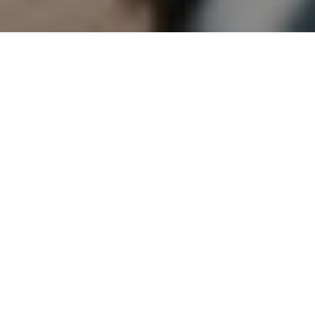
Errores comunes qué no debe hacer un SEO con IAl
8
:
17
Ya es bastante normal decir que la inteligencia
artificial (IA) ha transformado las cosas que
hacemos en el día a día, desde la cotidianidad de
preguntarle recetas, hasta la manera como se
hace marketing digital.
Sin embargo, a medida que más profesionales
adoptan estas tecnologías, es más difícil
diferenciarse de la competencia debido a sus
respuestas prefabricadas y en algunos casos,