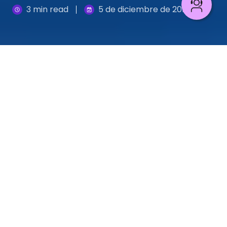
3 min read
5 de diciembre de 2019
El Open Banking es un concepto que cada vez
cobra más fuerza en el sector bancario en medio
de la transformación digital, pero que no es tan
conocido por los clientes pese a que nos vemos
beneficiados diariamente de estos servicios
financieros. Para comprender mejor de qué se
trata expondré el siguiente ejemplo:
Andrés abre una cuenta en un banco, en medio de
todo el trámite la entidad financiera le pide firmar
un documento de tratamiento de su información
personal. En la medida que Andrés hace uso de su