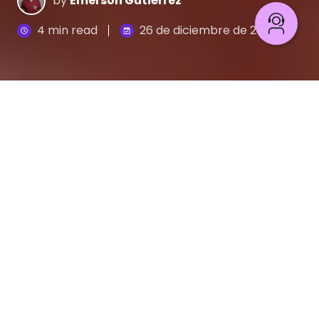
by
Emerson Gutiérrez
4 min read
26 de diciembre de 2019
Cómo el Open Banking cambia la Experiencia de cliente
5
:
52
Este artículo fue actualizado el 15 de mayo de
2024
En los últimos años y con la incursión del
Open
Banking
, la transformación del sector financiero
avanza a grandes pasos hacia una banca
centrada en revolucionar la Experiencia de cliente,
optimizando los tiempos de atención y volcando