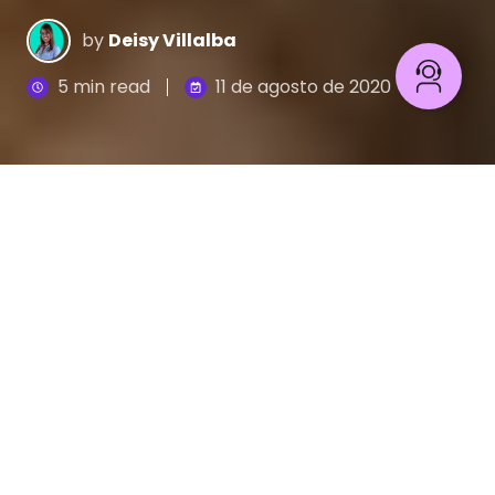
by
Deisy Villalba
5 min read
11 de agosto de 2020
Cuando se trata de e-commerce todas las
empresas tienen un objetivo común: vender más y
mejor. Y dado ese fin uno de los temas más
relevantes para las empresas debe ser el diseño
web de su comercio online.
Cuando se venden productos en línea, el sitio web
lo es todo: es la primera impresión que se lleva el
cliente y por ende un factor de confianza,
es el