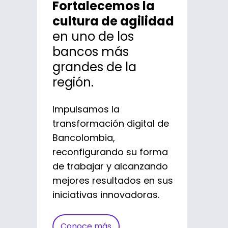
Lanzamos la
Desarrollamos un
Fortalecemos la
banco 100% digital
primera app
cultura de agilidad
con más de 12
en uno de los
bancaria
millones de
bancos más
empresarial
en
usuarios.
grandes de la
República
región.
Ayudamos a Nequi a
Dominicana
alcanzar la categoría de
Impulsamos la
Mejor Banca Digital a nivel
transformación digital de
Con metodologías ágiles,
mundial cambiando la
Bancolombia,
el banco BHD León fue
forma en que los bancos
reconfigurando su forma
pionero en ofrecer una
se relacionan con los
de trabajar y alcanzando
aplicación móvil para la
usuarios.
mejores resultados en sus
banca empresarial como
iniciativas innovadoras.
parte de su estrategia de
transformación digital.
Conoce más
Conoce más