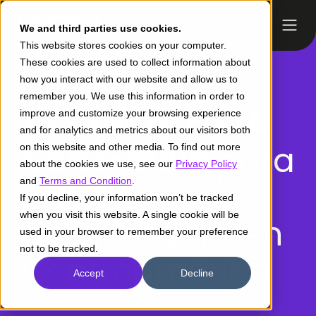
We and third parties use cookies.
This website stores cookies on your computer.
These cookies are used to collect information about
how you interact with our website and allow us to
remember you. We use this information in order to
Asistente de IA
improve and customize your browsing experience
and for analytics and metrics about our visitors both
Generativa
para
on this website and other media. To find out more
about the cookies we use, see our
Privacy Policy
and
una
Terms and Condition
.
If you decline, your information won’t be tracked
when you visit this website. A single cookie will be
aseguradora en
used in your browser to remember your preference
not to be tracked.
Centroamérica
Accept
Decline