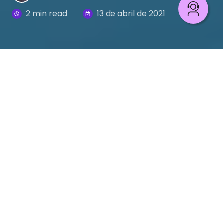
2 min read
13 de abril de 2021
La velocidad no implica modelos en línea y el
volumen no necesita spark. Aquí te contamos por
qué.
Cuando una empresa siente la necesidad de
implementar modelos de big data en sus procesos
y unidades, inmediatamente asocia las soluciones
con modelos en línea y altos volúmenes de
procesamiento de datos, pero esto no es del todo
cierto.