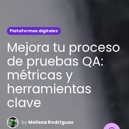
Plataformas digitales
Mejora tu proceso
de pruebas QA:
métricas y
herramientas
clave
by
Melissa Rodríguez