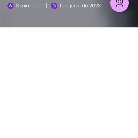
3 min read
1 de junio de 2023
Cuando hablamos de desarrollo de software,
garantizar la calidad de nuestros proyectos es
fundamental para crear productos confiables que
además estén a la altura de las necesidades de
nuestros usuarios finales. Para alcanzar ese
objetivo, necesitamos tener un proceso de
pruebas sólido, capaz de evaluar exhaustivamente
el software en cada etapa de
de su desarrollo.
Precisamente para apoyar esta tarea, y para
medir la efectividad de nuestras pruebas, existen