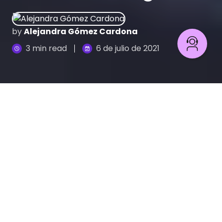
by
Alejandra Gómez Cardona
3 min read
6 de julio de 2021
Desde la identificación de datos
biométricos
,
hasta la generación de pin pass o passphrase, la
gestión y protección de la identidad digital de las
personas se ha convertido en todo un reto para
las empresas encargadas de trabajar con los
datos de sus usuarios.
Aquí te contaremos un
poco más de esas herramientas que se usan
actualmente para gestionar adecuadamente
este tipo de información.