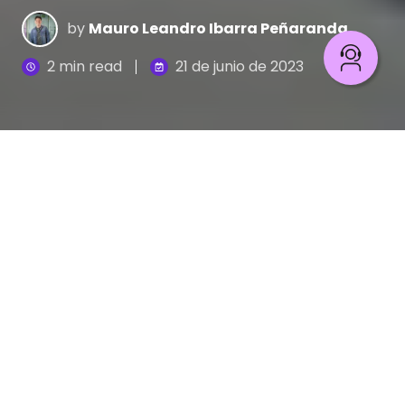
by
Mauro Leandro Ibarra Peñaranda
2 min read
21 de junio de 2023
Automatiza pruebas QA con Java | Parte 2: Archivos Properties
5
:
04
Continuamos con nuestra serie sobre
automatización QA con Java. En esta ocasión
aprenderemos sobre el manejo de archivos
properties. Si necesitas conocer más sobre el
tema te invitamos a consultar la
primera parte de
este tutorial en la que hablamos sobre utilidades
avanzadas.