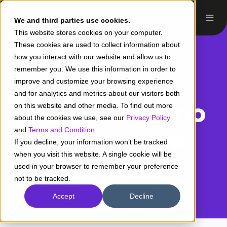
We and third parties use cookies.
This website stores cookies on your computer.
These cookies are used to collect information about
how you interact with our website and allow us to
remember you. We use this information in order to
Vacantes
/ Desarrollador Java
improve and customize your browsing experience
and for analytics and metrics about our visitors both
Marca el ritmo
on this website and other media. To find out more
about the cookies we use, see our
Privacy Policy
de tu carrera
and
Terms and Condition
.
If you decline, your information won’t be tracked
when you visit this website. A single cookie will be
used in your browser to remember your preference
Share
Share
Share
Share
not to be tracked.
Share
on
on
on
on
on
Accept
Decline
Facebook
LinkedIn
Twitter
Instagram
Share