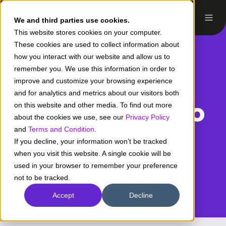
We and third parties use cookies.
This website stores cookies on your computer.
These cookies are used to collect information about
how you interact with our website and allow us to
remember you. We use this information in order to
Vacantes
/ Desarrollador Mobile Flutter
improve and customize your browsing experience
and for analytics and metrics about our visitors both
Marca el ritmo
on this website and other media. To find out more
about the cookies we use, see our
Privacy Policy
de tu carrera
and
Terms and Condition
.
If you decline, your information won’t be tracked
when you visit this website. A single cookie will be
used in your browser to remember your preference
Share
Share
Share
Share
not to be tracked.
Share
on
on
on
on
on
Accept
Decline
Facebook
LinkedIn
Twitter
Instagram
Share